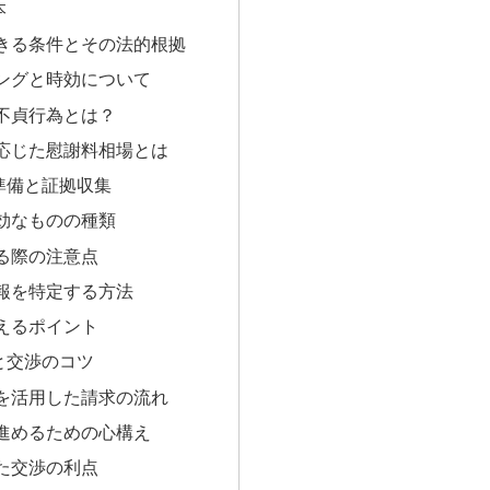
本
きる条件とその法的根拠
ングと時効について
不貞行為とは？
応じた慰謝料相場とは
準備と証拠収集
効なものの種類
る際の注意点
報を特定する方法
えるポイント
と交渉のコツ
を活用した請求の流れ
進めるための心構え
た交渉の利点